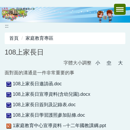
跳
到
主
要
:::
內
首頁
家庭教育專區
容
區
108上家長日
字體大小調整
小
中
大
面對面的溝通是一件非常重要的事
108上家長日邀請函.doc
108上家長日宣導資料(含幼兒園).docx
108上家長日簽到及記錄表.doc
108上家長日學習護照參加貼條.doc
1家庭教育中心宣導資料 --十二年國教課綱.ppt