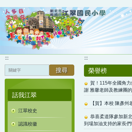
跳
到
主
要
內
容
區
:::
:::
搜尋
榮譽榜
賀！115年全國角力
謝 雅馨老師及教練團
話我江翠
【賀】本校 陳彥州
江翠校史
恭喜柔道隊參加新北
到場加油支持的家長們
認識校徽