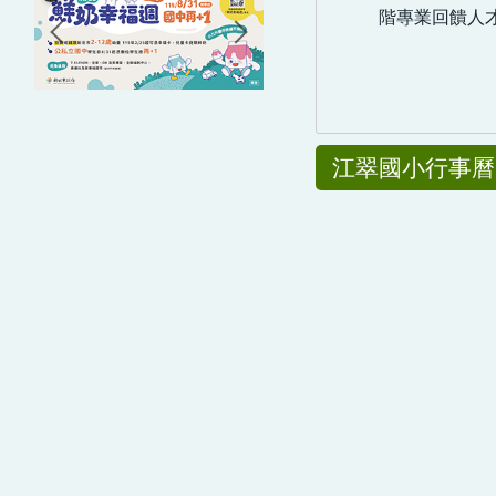
階專業回饋人
江翠國小行事曆