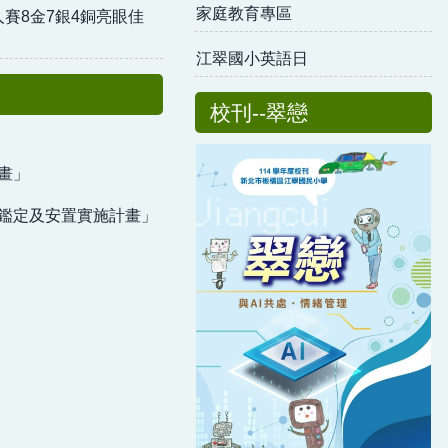
家庭教育專區
賽8金7銀4銅亮眼佳
江翠國小英語日
校刊--翠戀
畫」
生鑑定及安置實施計畫」