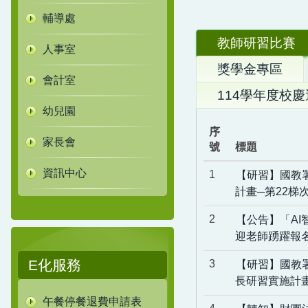
輔導處
教師研習比賽
人事室
獎學金專區
會計室
114學年度校
幼兒園
序
家長會
號
標題
資訊中心
1
【研習】國教
計畫─第22梯
2
【公告】「A
迎老師踴躍報
E化服務
3
【研習】國教
長研習實施計
午餐停餐退費申請表