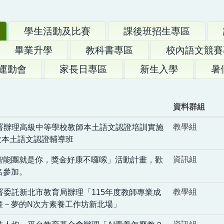
學生活動及比賽
課後班招生專區
畢業升學
教科書專區
校內語文競賽
慶運動會
家長日專區
新生入學
暑
資料群組
教學組
署辦理高級中等學校教師本土語文認證培訓實施
次本土語文認證輔導班
資訊組
I智能團就是你，獎金好康不囉嗦」活動計畫，歡
名參加。
教學組
署委託新北市教育局辦理「115年度教師專業成
畫－夢的N次方素養工作坊新北場」