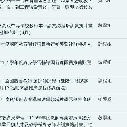
資訊組
法人均一平台教育基金會辦理「AI素養怎麼教？
管、造』到真實課堂實踐」研習，歡迎老師報名
教學組
署高級中等學校教師本土語文認證培訓實施計畫
認證加強班（8月）
課程組
5學年度國際教育課程項目執行輔導暨社群領導人
課程組
市115學年度終身學習輔導團新進團員推薦甄選
課程組
年「全國圖書教師 磨課師課程（進階）修課辦
利用AI協助閱讀推廣課程修課辦法」
輔導處
5學年度資源班素養導向數學領域教學示例推廣研
教學組
市教育局辦理「115學年度教師專業發展實踐方
專業回饋人才及教學輔導教師培訓實施計畫」進