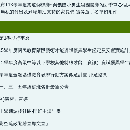
市113學年度柔道錦標賽~榮獲國小男生組團體賽A組 季軍🥉個人
練無私的付出及到場加油支持的家長們!獲獎選手名單如附件
度第1學期行事曆
15學年度國民教育階段藝術才能資賦優異學生鑑定及安置實施計
15學年度高級中等以下學校其他特殊才能（資訊）資賦優異學
4學年度金融基礎教育教學行動方案徵選計畫-評選結果
度一、三、五年級編班名冊最新公告
防空)演習」宣導
度上學期課後社團-開班申請計畫
域防空疏散避難宣導文宣」