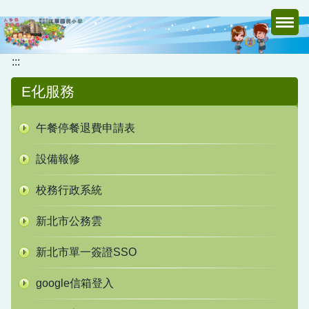
跳
到
主
要
:::
內
E化服務
容
區
午餐停餐退費申請表
設備報修
校務行政系統
新北市公務雲
新北市單一簽證SSO
google信箱登入