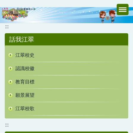
跳
到
主
要
:::
內
話我江翠
容
區
江翠校史
認識校徽
教育目標
願景展望
江翠校歌
:::