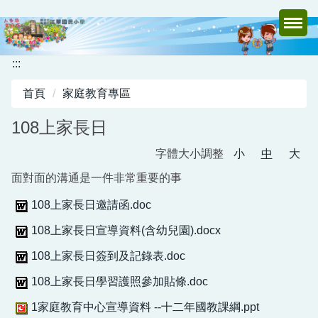
跳
到
主
要
:::
內
首頁
家庭教育專區
容
區
108上家長日
字體大小調整
小
中
大
面對面的溝通是一件非常重要的事
108上家長日邀請函.doc
108上家長日宣導資料(含幼兒園).docx
108上家長日簽到及記錄表.doc
108上家長日學習護照參加貼條.doc
1家庭教育中心宣導資料 --十二年國教課綱.ppt