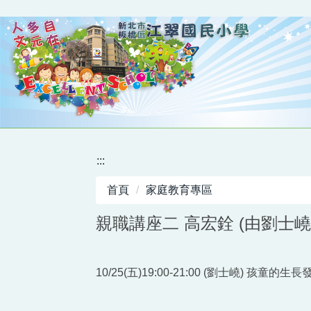
跳
到
主
要
內
容
區
:::
首頁
家庭教育專區
親職講座二 高宏銓 (由劉士
10/25(五)19:00-21:00 (劉士嶢) 孩童的生長