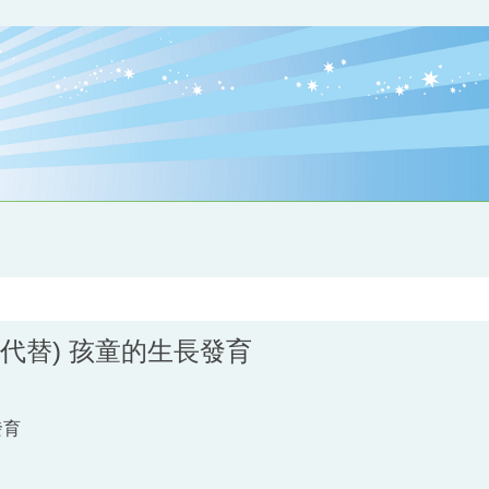
嶢代替) 孩童的生長發育
發育