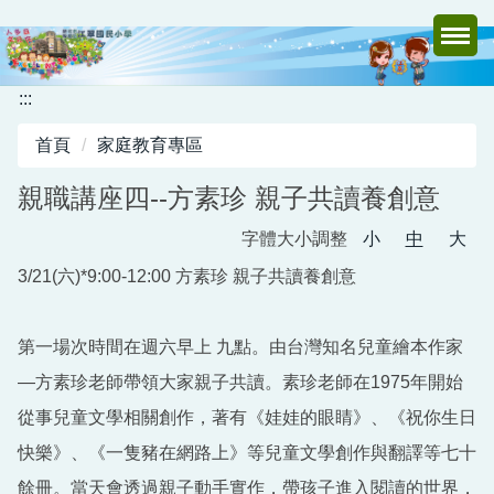
跳
到
主
要
:::
內
首頁
家庭教育專區
容
區
親職講座四--方素珍 親子共讀養創意
字體大小調整
小
中
大
3/21(六)*9:00-12:00 方素珍 親子共讀養創意
第一場次時間在週六早上 九點。由台灣知名兒童繪本作家
—方素珍老師帶領大家親子共讀。素珍老師在1975年開始
從事兒童文學相關創作，著有《娃娃的眼睛》、《祝你生日
快樂》、《一隻豬在網路上》等兒童文學創作與翻譯等七十
餘冊。當天會透過親子動手實作，帶孩子進入閱讀的世界，