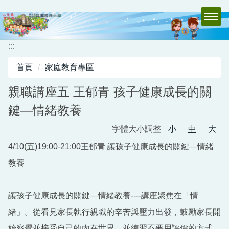
跳
到
主
要
:::
內
首頁
家庭教育專區
容
區
親職講座五 王郁青 孩子健康成長的關
鍵—情緒教養
字體大小調整
小
中
大
4/10(五)19:00-21:00王郁青 讓孩子健康成長的關鍵—情緒
教養
讓孩子健康成長的關鍵—情緒教養----講座聚焦在「情
緒」。從看見家長執行親職的辛苦與壓力出發，鼓勵家長開
始察覺並接受自己的內在世界，並練習不要用評價的方式，