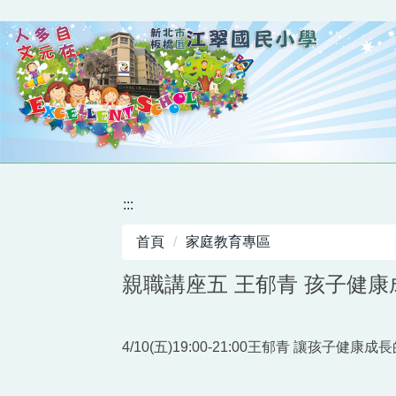
跳
到
主
要
內
容
區
:::
首頁
家庭教育專區
親職講座五 王郁青 孩子健
4/10(五)19:00-21:00王郁青 讓孩子健