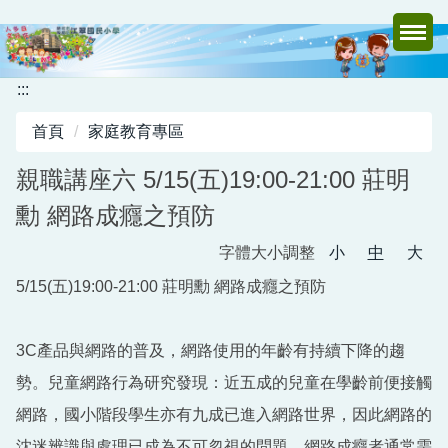
跳
到
主
要
:::
內
首頁
家庭教育專區
容
區
親職講座六 5/15(五)19:00-21:00 莊明
勳 網路成癮之預防
字體大小調整
小
中
大
5/15(五)19:00-21:00 莊明勳 網路成癮之預防
3C產品與網路的普及，網路使用的年齡有持續下降的趨
勢。兒童網路行為研究發現：近五成的兒童在學齡前便接觸
網路，國小階段學生亦有九成已進入網路世界，因此網路的
沈迷辨識與處理已成為不可忽視的問題。網路成癮者通常需