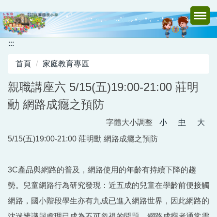
跳
到
主
要
:::
內
首頁
家庭教育專區
容
區
親職講座六 5/15(五)19:00-21:00 莊明
勳 網路成癮之預防
字體大小調整
小
中
大
5/15(五)19:00-21:00 莊明勳 網路成癮之預防
3C產品與網路的普及，網路使用的年齡有持續下降的趨
勢。兒童網路行為研究發現：近五成的兒童在學齡前便接觸
網路，國小階段學生亦有九成已進入網路世界，因此網路的
沈迷辨識與處理已成為不可忽視的問題。網路成癮者通常需