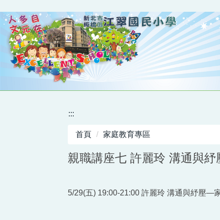
跳
到
主
要
內
容
區
:::
首頁
家庭教育專區
親職講座七 許麗玲 溝通與
5/29(五) 19:00-21:00 許麗玲 溝通與紓