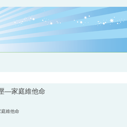
紓壓—家庭維他命
壓—家庭維他命