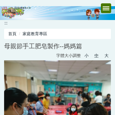
跳
到
主
要
:::
內
首頁
家庭教育專區
容
區
母親節手工肥皂製作--媽媽篇
字體大小調整
小
中
大