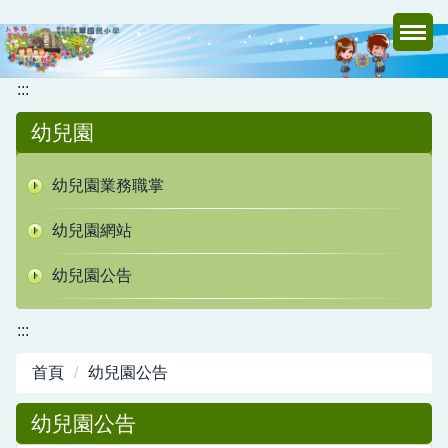
跳
到
主
要
:::
內
幼兒園
容
區
幼兒園業務職掌
幼兒園網站
幼兒園公告
:::
首頁
幼兒園公告
幼兒園公告