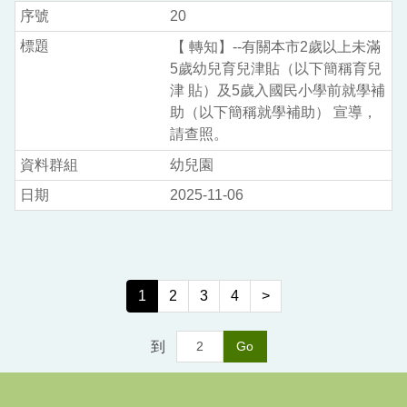
20
【 轉知】--有關本市2歲以上未滿
5歲幼兒育兒津貼（以下簡稱育兒
津 貼）及5歲入國民小學前就學補
助（以下簡稱就學補助） 宣導，
請查照。
幼兒園
2025-11-06
1
2
3
4
>
到
Go