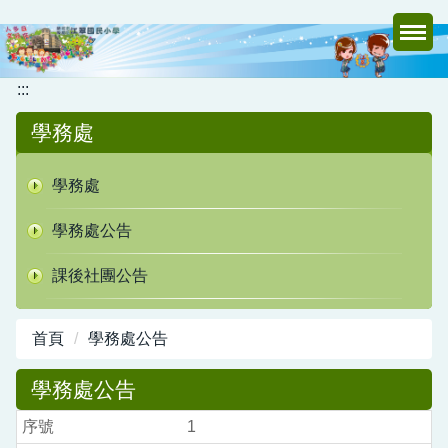
跳
到
主
要
:::
內
學務處
容
區
學務處
學務處公告
課後社團公告
首頁
學務處公告
學務處公告
1